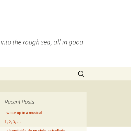
into the rough sea, all in good
Search
for:
Recent Posts
I woke up in a musical
1, 2, 3, …
La bendición de un cielo estrellado