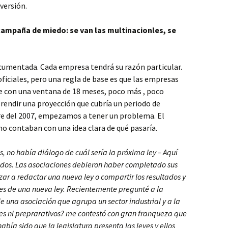
nversión.
campaña de miedo: se van las multinacionles, se
cumentada. Cada empresa tendrá su razón particular.
oficiales, pero una regla de base es que las empresas
 con una ventana de 18 meses, poco más , poco
rendir una proyección que cubría un periodo de
re del 2007, empezamos a tener un problema. El
o contaban con una idea clara de qué pasaría.
, no había diálogo de cuál sería la próxima ley – Aquí
idos. Las asociaciones debieron haber completado sus
r a redactar una nueva ley o compartir los resultados y
res de una nueva ley. Recientemente pregunté a la
 una asociación que agrupa un sector industrial y a la
s ni preprarativos? me contestó con gran franqueza que
ía sido que la legislatura presenta las leyes y ellos