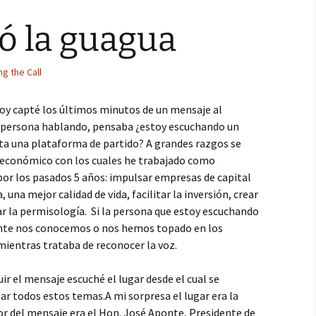
ó la guagua
g the Call
 hoy capté los últimos minutos de un mensaje al
a persona hablando, pensaba ¿estoy escuchando un
sta una plataforma de partido? A grandes razgos se
económico con los cuales he trabajado como
por los pasados 5 años: impulsar empresas de capital
, una mejor calidad de vida, facilitar la inversión, crear
ar la permisología. Si la persona que estoy escuchando
nte nos conocemos o nos hemos topado en los
mientras trataba de reconocer la voz.
uir el mensaje escuché el lugar desde el cual se
ar todos estos temas.A mi sorpresa el lugar era la
r del mensaje era el Hon. José Aponte, Presidente de