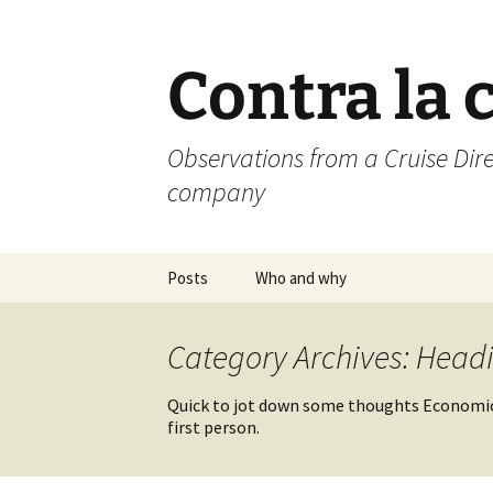
Skip
to
content
Contra la 
Observations from a Cruise Dire
company
Posts
Who and why
Category Archives: Headi
Quick to jot down some thoughts Economic 
first person.