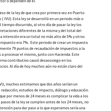
ctor o dependen de él.
o de la ley de que crea por primera vez en Puerto
o ( IVU). Esta ley se desarrolló en un periodo más o
iempo discurrido, al otro día de pasar la ley los
etaciones diferentes de la misma y del total del
a intención era un total no más alto de 5% y otros
 impuesto era 7%. Este periodo de crear un impuesto
almente 79 puntos de recaudación de impuestos a la
s a procesar el mismo, junto con Hacienda. Este
tema contributivo causó desasosiego en los
cios. Al día de hoy muchos aún no están claro del
 IVU, muchos estimamos que dos años serían un
redacción, estudios de impacto, diálogo y educación.
ique por menos de 24 meses es complicar la vida a los
 pasos de la ley se cumplen antes de los 24 meses, no
tensión para dar paso a lo que esperamos sería una