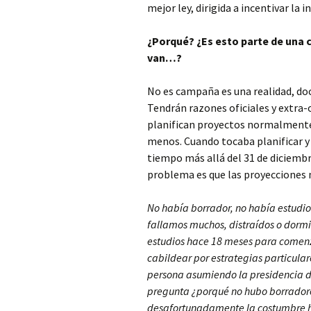
mejor ley, dirigida a incentivar la i
¿Porqué? ¿Es esto parte de una 
van…?
No es campaña es una realidad, do
Tendrán razones oficiales y extra-
planifican proyectos normalmente
menos. Cuando tocaba planificar y 
tiempo más allá del 31 de diciemb
problema es que las proyecciones n
No había borrador, no había estudios
fallamos muchos, distraídos o dorm
estudios hace 18 meses para comenza
cabildear por estrategias particula
persona asumiendo la presidencia de
pregunta ¿porqué no hubo borradore
desafortunadamente la costumbre hab